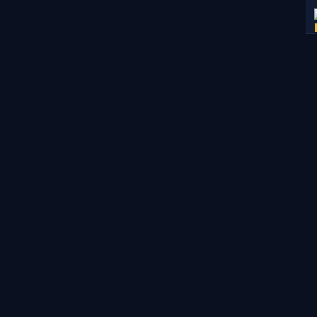
2026世界杯激情开赛，全球球迷共同见证每一场精彩对决。愿你在这个