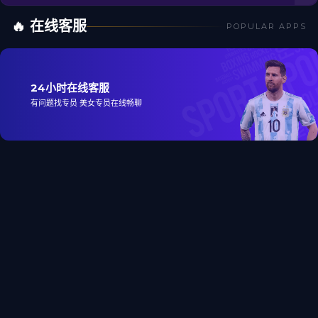
🔥 在线客服
POPULAR APPS
24小时在线客服
有问题找专员 美女专员在线畅聊