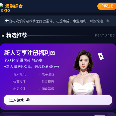
澳娱综合
立即注册
📢
充满热血与欢乐的足球季里好运常伴，心想事成，事业顺利、财源滚滚，每一天
⭐ 精选推荐
FEATURED
新人专享注册福利🎀
老品牌 值得信赖 放心赢
♥️新人赠送100%，最高18888元♥️
·
真人视讯
·
电子游戏
·
体育投注
·
彩票棋牌
·
电竞投注
·
捕鱼娱乐
进入游戏
🎁